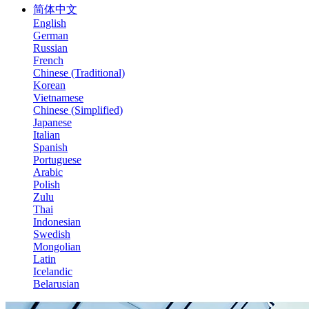
简体中文
English
German
Russian
French
Chinese (Traditional)
Korean
Vietnamese
Chinese (Simplified)
Japanese
Italian
Spanish
Portuguese
Arabic
Polish
Zulu
Thai
Indonesian
Swedish
Mongolian
Latin
Icelandic
Belarusian