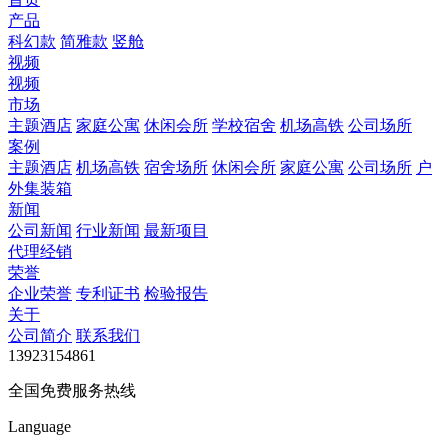
产品
科幻款
简雅款
竖舱
视频
视频
市场
主题酒店
家庭公寓
休闲会所
学校宿舍
机场高铁
公司场所
案例
主题酒店
机场高铁
宿舍场所
休闲会所
家庭公寓
公司场所
户
外集装箱
新闻
公司新闻
行业新闻
最新项目
代理经销
荣誉
企业荣誉
专利证书
检验报告
关于
公司简介
联系我们
13923154861
全国免费服务热线
Language