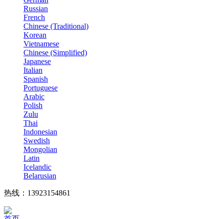
Russian
French
Chinese (Traditional)
Korean
Vietnamese
Chinese (Simplified)
Japanese
Italian
Spanish
Portuguese
Arabic
Polish
Zulu
Thai
Indonesian
Swedish
Mongolian
Latin
Icelandic
Belarusian
热线：13923154861
首页