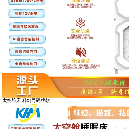
太空舱床-科幻号码牌款