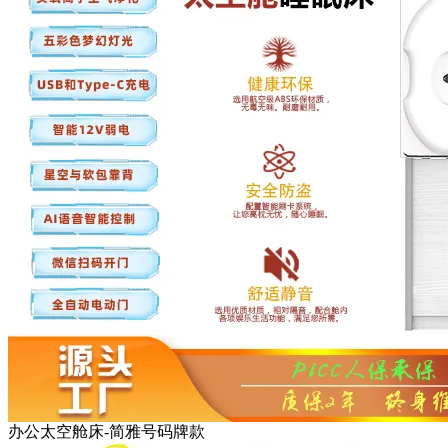
办公太空舱床-简雅号码牌款