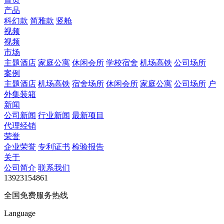
产品
科幻款
简雅款
竖舱
视频
视频
市场
主题酒店
家庭公寓
休闲会所
学校宿舍
机场高铁
公司场所
案例
主题酒店
机场高铁
宿舍场所
休闲会所
家庭公寓
公司场所
户
外集装箱
新闻
公司新闻
行业新闻
最新项目
代理经销
荣誉
企业荣誉
专利证书
检验报告
关于
公司简介
联系我们
13923154861
全国免费服务热线
Language