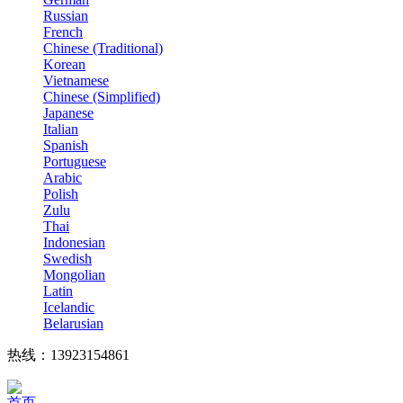
Russian
French
Chinese (Traditional)
Korean
Vietnamese
Chinese (Simplified)
Japanese
Italian
Spanish
Portuguese
Arabic
Polish
Zulu
Thai
Indonesian
Swedish
Mongolian
Latin
Icelandic
Belarusian
热线：13923154861
首页