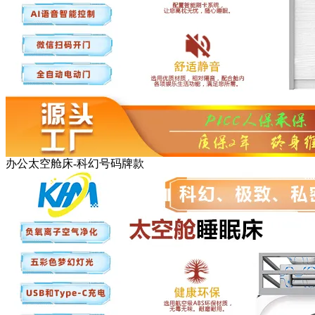
办公太空舱床-科幻号码牌款