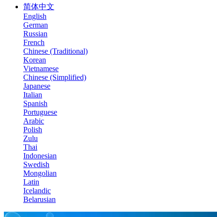
简体中文
English
German
Russian
French
Chinese (Traditional)
Korean
Vietnamese
Chinese (Simplified)
Japanese
Italian
Spanish
Portuguese
Arabic
Polish
Zulu
Thai
Indonesian
Swedish
Mongolian
Latin
Icelandic
Belarusian