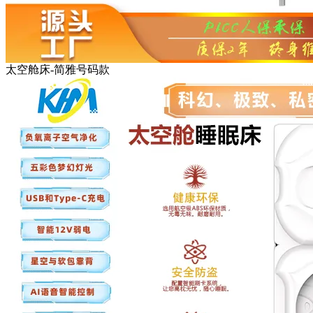
太空舱床-简雅号码款