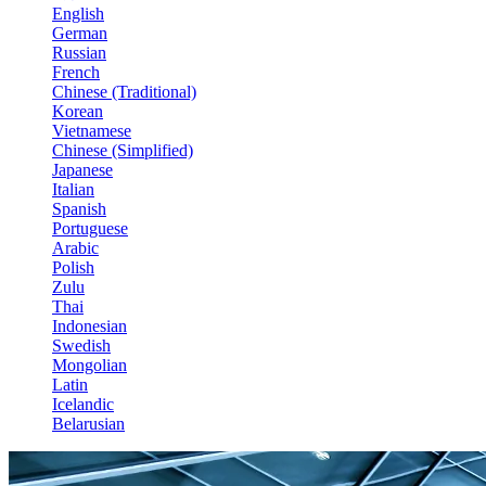
English
German
Russian
French
Chinese (Traditional)
Korean
Vietnamese
Chinese (Simplified)
Japanese
Italian
Spanish
Portuguese
Arabic
Polish
Zulu
Thai
Indonesian
Swedish
Mongolian
Latin
Icelandic
Belarusian