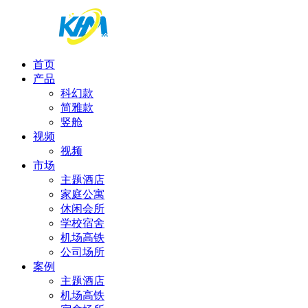
首页
产品
科幻款
简雅款
竖舱
视频
视频
市场
主题酒店
家庭公寓
休闲会所
学校宿舍
机场高铁
公司场所
案例
主题酒店
机场高铁