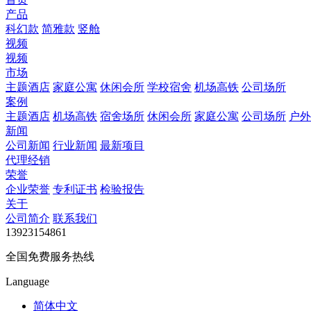
产品
科幻款
简雅款
竖舱
视频
视频
市场
主题酒店
家庭公寓
休闲会所
学校宿舍
机场高铁
公司场所
案例
主题酒店
机场高铁
宿舍场所
休闲会所
家庭公寓
公司场所
户外
新闻
公司新闻
行业新闻
最新项目
代理经销
荣誉
企业荣誉
专利证书
检验报告
关于
公司简介
联系我们
13923154861
全国免费服务热线
Language
简体中文