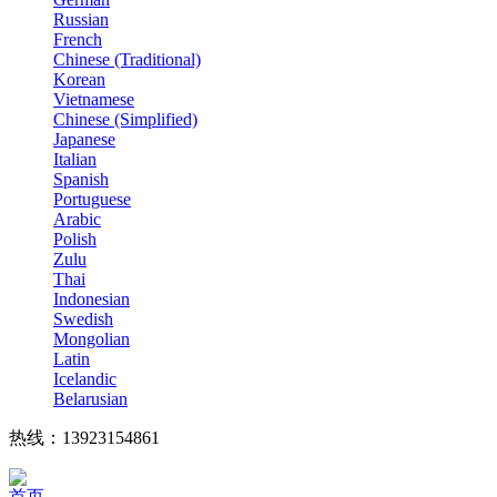
Russian
French
Chinese (Traditional)
Korean
Vietnamese
Chinese (Simplified)
Japanese
Italian
Spanish
Portuguese
Arabic
Polish
Zulu
Thai
Indonesian
Swedish
Mongolian
Latin
Icelandic
Belarusian
热线：13923154861
首页