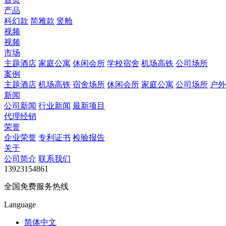
产品
科幻款
简雅款
竖舱
视频
视频
市场
主题酒店
家庭公寓
休闲会所
学校宿舍
机场高铁
公司场所
案例
主题酒店
机场高铁
宿舍场所
休闲会所
家庭公寓
公司场所
户外
新闻
公司新闻
行业新闻
最新项目
代理经销
荣誉
企业荣誉
专利证书
检验报告
关于
公司简介
联系我们
13923154861
全国免费服务热线
Language
简体中文