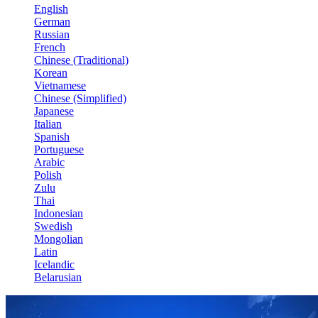
English
German
Russian
French
Chinese (Traditional)
Korean
Vietnamese
Chinese (Simplified)
Japanese
Italian
Spanish
Portuguese
Arabic
Polish
Zulu
Thai
Indonesian
Swedish
Mongolian
Latin
Icelandic
Belarusian