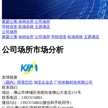
家庭公寓
休闲会所
公司场所
学校宿舍
机场高铁
主题酒店
公司场所
家庭公寓
休闲会所
公司场所
学校宿舍
机场高铁
主题酒店
公司场所市场分析
友情链接
（国内）阿里巴巴
淘宝企业店
广州米舱科技有限公司
联系我们
地址：佛山市禅城区张槎街道佛山大道北151号
联系电话：13923154861
微信/QQ：13923154861(微信和手机同号）
© 2024 佛山科幻美科技有限公司.Copyright
粤ICP备2024315