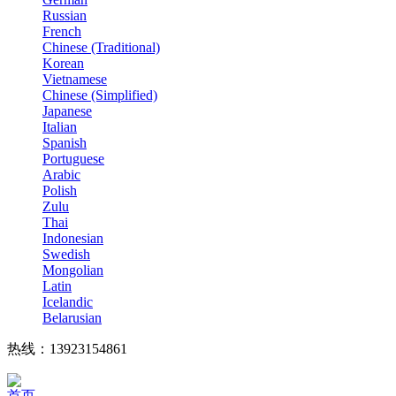
Russian
French
Chinese (Traditional)
Korean
Vietnamese
Chinese (Simplified)
Japanese
Italian
Spanish
Portuguese
Arabic
Polish
Zulu
Thai
Indonesian
Swedish
Mongolian
Latin
Icelandic
Belarusian
热线：13923154861
首页