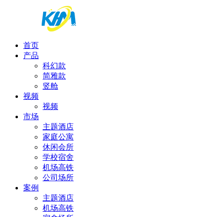
首页
产品
科幻款
简雅款
竖舱
视频
视频
市场
主题酒店
家庭公寓
休闲会所
学校宿舍
机场高铁
公司场所
案例
主题酒店
机场高铁